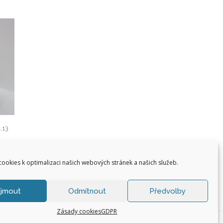
.13
ookies k optimalizaci našich webových stránek a našich služeb.
íjmout
Odmítnout
Předvolby
Zásady cookies
GDPR