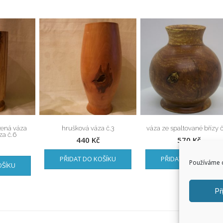
žená váza
hrušková váza č.3
váza ze spaltované břízy č
za č.6
440
Kč
570
Kč
PŘIDAT DO KOŠÍKU
PŘIDAT DO KOŠÍKU
Používáme c
OŠÍKU
Př