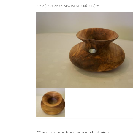
DOMŮ
/
VÁZY
/ NÍSKÁ VAZA Z BŘÍZY Č.21