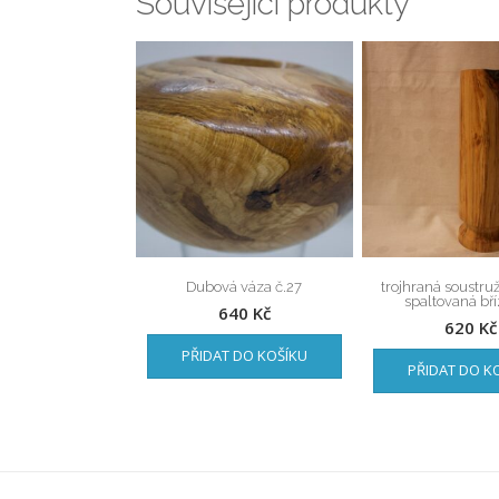
Související produkty
Dubová váza č.27
trojhraná soustru
spaltovaná bří
640
Kč
620
Kč
PŘIDAT DO KOŠÍKU
PŘIDAT DO K