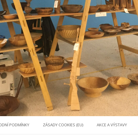
ODNÍ PODMÍNKY
ZÁSADY COOKIES (EU)
AKCE A VÝSTAVY