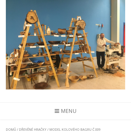
MENU
DOMŮ
/
DŘEVĚNÉ HRAČKY
/ MODEL KOLOVÉHO BAGRU Č.009