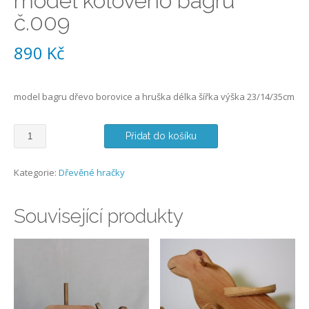
model kolového bagru
č.009
890
Kč
model bagru dřevo borovice a hruška délka šířka výška 23/14/35cm
model
Přidat do košíku
kolového
bagru
č.009
Kategorie:
Dřevěné hračky
množství
Související produkty