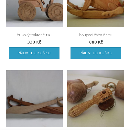
bukový traktor č.110
houpací žába č.182
330
Kč
880
Kč
PŘIDAT DO KOŠÍKU
PŘIDAT DO KOŠÍKU