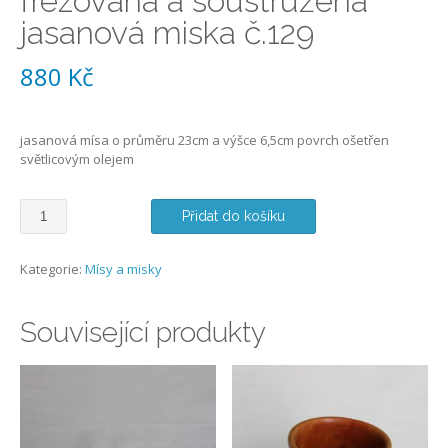
frézovaná a soustružená
jasanová miska č.129
880
Kč
jasanová mísa o průměru 23cm a výšce 6,5cm povrch ošetřen
světlicovým olejem
frézovaná
Přidat do košíku
a
soustružená
jasanová
Kategorie:
Mísy a misky
miska
č.129
množství
Související produkty