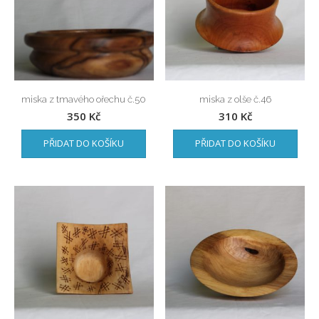
miska z tmavého ořechu č.50
miska z olše č.46
350
Kč
310
Kč
PŘIDAT DO KOŠÍKU
PŘIDAT DO KOŠÍKU