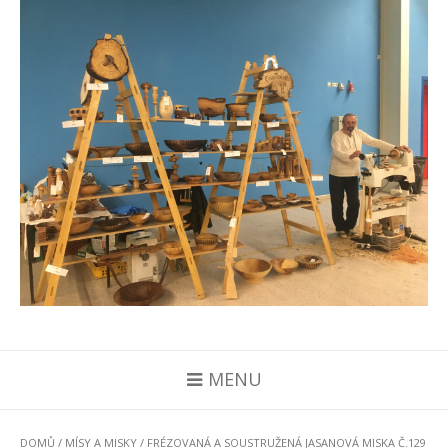
MENU
DOMŮ
/
MÍSY A MISKY
/ FRÉZOVANÁ A SOUSTRUŽENÁ JASANOVÁ MISKA Č.129