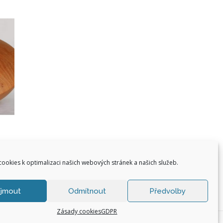
ookies k optimalizaci našich webových stránek a našich služeb.
íjmout
Odmítnout
Předvolby
Zásady cookies
GDPR