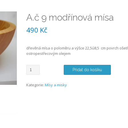
A.č 9 modřínová mísa
490
Kč
dřevěná mísa o poloměru a výšce 22,5ú8,5 cm povrch ošet
ostropestřecovým olejem
A.č
Přidat do košíku
9
modřínová
mísa
Kategorie:
Mísy a misky
množství