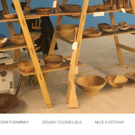
ODNÍ PODMÍNKY
ZÁSADY COOKIES (EU)
AKCE A VÝSTAVY