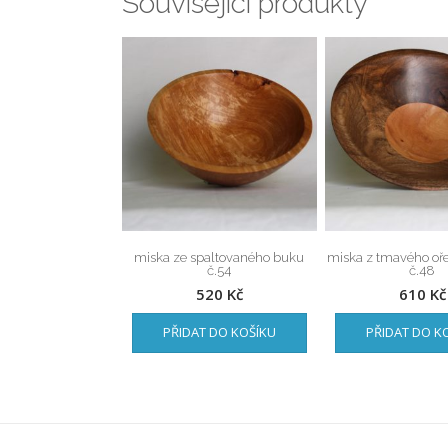
Související produkty
miska ze spaltovaného buku
miska z tmavého oře
č.54
č.48
520
Kč
610
Kč
PŘIDAT DO KOŠÍKU
PŘIDAT DO K