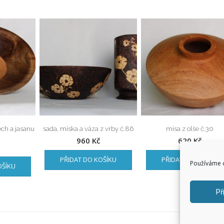
ch a jasanu
sada, miska a váza z vrby č.86
mísa z olše č.30
960
Kč
620
Kč
PŘIDAT DO KOŠÍKU
PŘIDAT DO KOŠÍKU
Používáme c
OŠÍKU
Př